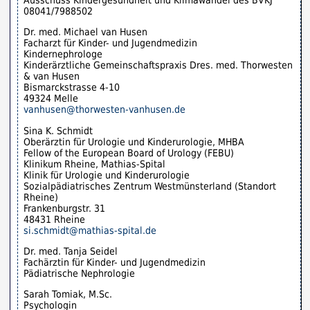
08041/7988502
Dr. med. Michael van Husen
Facharzt für Kinder- und Jugendmedizin
Kindernephrologe
Kinderärztliche Gemeinschaftspraxis Dres. med. Thorwesten
& van Husen
Bismarckstrasse 4-10
49324 Melle
vanhusen@thorwesten-vanhusen.de
Sina K. Schmidt
Oberärztin für Urologie und Kinderurologie, MHBA
Fellow of the European Board of Urology (FEBU)
Klinikum Rheine, Mathias-Spital
Klinik für Urologie und Kinderurologie
Sozialpädiatrisches Zentrum Westmünsterland (Standort
Rheine)
Frankenburgstr. 31
48431 Rheine
si.schmidt@mathias-spital.de
Dr. med. Tanja Seidel
Fachärztin für Kinder- und Jugendmedizin
Pädiatrische Nephrologie
Sarah Tomiak, M.Sc.
Psychologin