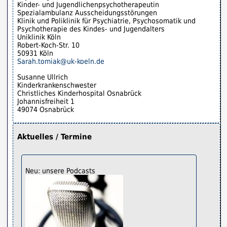
Kinder- und Jugendlichenpsychotherapeutin
Spezialambulanz Ausscheidungsstörungen
Klinik und Poliklinik für Psychiatrie, Psychosomatik und
Psychotherapie des Kindes- und Jugendalters
Uniklinik Köln
Robert-Koch-Str. 10
50931 Köln
Sarah.tomiak@uk-koeln.de
Susanne Ullrich
Kinderkrankenschwester
Christliches Kinderhospital Osnabrück
Johannisfreiheit 1
49074 Osnabrück
Aktuelles / Termine