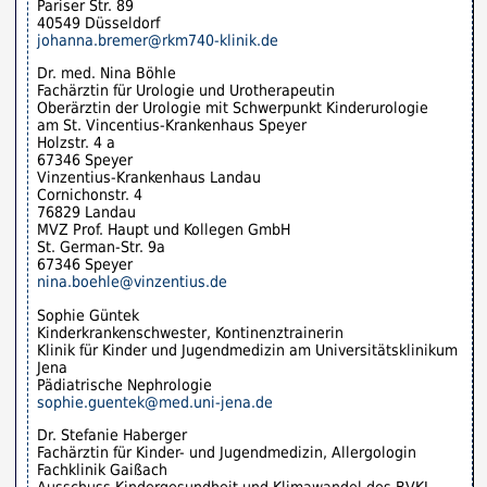
Pariser Str. 89
40549 Düsseldorf
johanna.bremer@rkm740-klinik.de
Dr. med. Nina Böhle
Fachärztin für Urologie und Urotherapeutin
Oberärztin der Urologie mit Schwerpunkt Kinderurologie
am St. Vincentius-Krankenhaus Speyer
Holzstr. 4 a
67346 Speyer
Vinzentius-Krankenhaus Landau
Cornichonstr. 4
76829 Landau
MVZ Prof. Haupt und Kollegen GmbH
St. German-Str. 9a
67346 Speyer
nina.boehle@vinzentius.de
Sophie Güntek
Kinderkrankenschwester, Kontinenztrainerin
Klinik für Kinder und Jugendmedizin am Universitätsklinikum
Jena
Pädiatrische Nephrologie
sophie.guentek@med.uni-jena.de
Dr. Stefanie Haberger
Fachärztin für Kinder- und Jugendmedizin, Allergologin
Fachklinik Gaißach
Ausschuss Kindergesundheit und Klimawandel des BVKJ