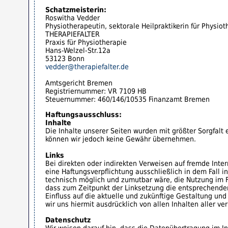
Schatzmeisterin:
Roswitha Vedder
Physiotherapeutin, sektorale Heilpraktikerin für Physiot
THERAPIEFALTER
Praxis für Physiotherapie
Hans-Welzel-Str.12a
53123 Bonn
vedder@therapiefalter.de
Amtsgericht Bremen
Registriernummer: VR 7109 HB
Steuernummer: 460/146/10535 Finanzamt Bremen
Haftungsausschluss:
Inhalte
Die Inhalte unserer Seiten wurden mit größter Sorgfalt er
können wir jedoch keine Gewähr übernehmen.
Links
Bei direkten oder indirekten Verweisen auf fremde Inte
eine Haftungsverpflichtung ausschließlich in dem Fall i
technisch möglich und zumutbar wäre, die Nutzung im Fal
dass zum Zeitpunkt der Linksetzung die entsprechenden v
Einfluss auf die aktuelle und zukünftige Gestaltung und
wir uns hiermit ausdrücklich von allen Inhalten aller v
Datenschutz
Wir weisen darauf hin, dass die Datenübertragung im In