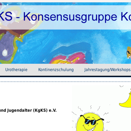
Uro­therapie
Kontinenz­schulung
Jahres­tagung/Workshops
nd Jugendalter (KgKS) e.V.