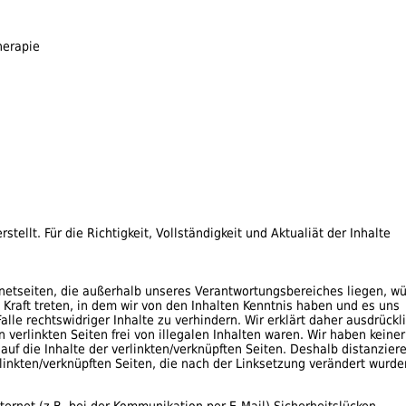
herapie
stellt. Für die Richtigkeit, Vollständigkeit und Aktualiät der Inhalte
rnetseiten, die außerhalb unseres Verantwortungsbereiches liegen, w
n Kraft treten, in dem wir von den Inhalten Kenntnis haben und es uns
le rechtswidriger Inhalte zu verhindern. Wir erklärt daher ausdrückli
erlinkten Seiten frei von illegalen Inhalten waren. Wir haben keiner
 auf die Inhalte der verlinkten/verknüpften Seiten. Deshalb distanzier
erlinkten/verknüpften Seiten, die nach der Linksetzung verändert wurde
ternet (z.B. bei der Kommunikation per E-Mail) Sicherheitslücken