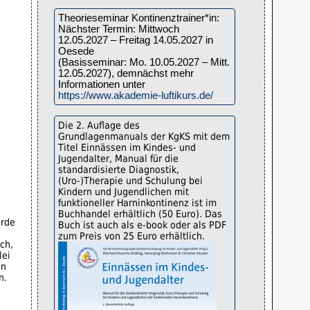
ürde
ch,
lei
en
n.