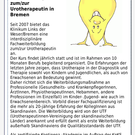
zum/zur
Urotherapeutin in
Bremen
Seit 2007 bietet das
Klinikum Links der
Weser/Bremen eine
interdisziplinäre
Fachweiterbildung
zum/zur Urotherapeutin
an.
Der Kurs findet jährlich statt und ist im Rahmen von 10
Monaten Berufs begleitend organisiert. Die Erfahrungen der
letzten Jahre zeigen, dass Urotherapie in der Diagnostik und
Therapie sowohl von Kindern und Jugendlichen, als auch von
Erwachsenen an Bedeutung gewinnt.
Daher richtet sich die Weiterbildungsmaßnahme an
Professionelle (Gesundheits- und KrankenpflegerInnen,
ÄrztInnen, PhysiotherapeutInnen, Hebammen, andere
Professionen im Einzelfall) im Kinder- /Jugend- wie auch im
Erwachsenenbereich. Vorbild dieser Fachqualifizierung ist
die mehr als 20-jährige Erfahrung der KollegInnen aus
Skandinavien. Die Weiterbildung wird von der UTF
(Urotherapeutinnen-Vereinigung der skandinavischen
Länder) anerkannt und erfüllt damit als erste Weiterbildung
außerhalb Skandinaviens die Qualitätsstandards der UTF.
Als zertifizierte Kontinenz -Akademie im Auftrag der KgKS